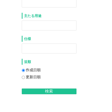
主たる用途
仕様
並順
作成日順
更新日順