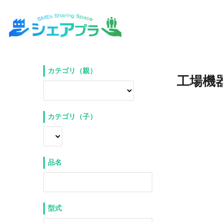
カテゴリ（親）
工場機
カテゴリ（子）
品名
型式